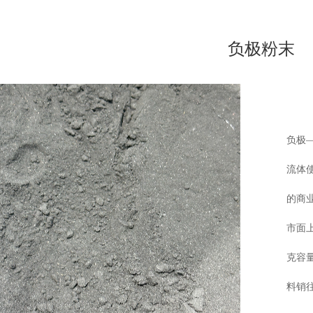
负极粉末
负极
流体使
的商业
市
面
克容
料销