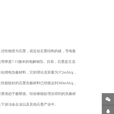
—活性物质为石墨，或近似石墨结构的碳，导电集
用厚度7-15微米的电解
铜箔。目前，石墨是主流
化锂电负极材料，它的理论克容量为372mAh/g，
上性能较好的石墨负极材料已经能达到360mAh/g，
量逐渐趋于极限值。恒创睿能处理后得到的负极材
往下游冶金企业以及其他石墨产业中。